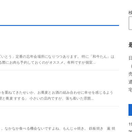
いとう」定番の忘年会場所になりつつあります。 特に「和牛たん」は
際にお肉も予約しておくのがオススメ。有料ですが個室...
齢を重ねてきたせいか、お蕎麦とお酒の組み合わせに幸せを感じるよう
と蕎麦 すする」 小さいの店内ですが、落ち着いた雰囲...
。なかなか食べる機会ないですよね、もんじゃ焼き。 鉄板焼き 薫 焼