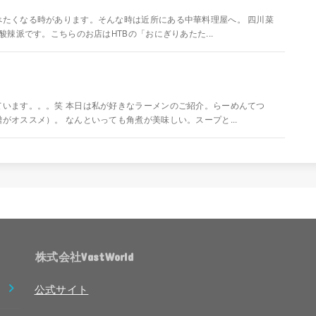
たくなる時があります。そんな時は近所にある中華料理屋へ。 四川菜
辣派です。こちらのお店はHTBの「おにぎりあたた...
います。。。笑 本日は私が好きなラーメンのご紹介。らーめんてつ
オススメ）。 なんといっても角煮が美味しい。スープと...
株式会社VastWorld
公式サイト