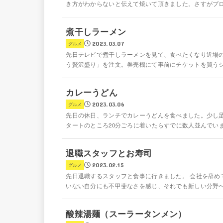
き方がわからないと伝えて焼いて頂きました。さすがプロ。
煮干しラーメン
2023.03.07
グルメ
先日テレビで煮干しラーメンを見て、食べたくなり近場のお
う贅沢盛り」を注文。券売機にて事前にチケットを買うシス
カレーうどん
2023.03.06
グルメ
先日の休日、ランチでカレーうどんを食べました。少し足
タートのところ20分ごろに着いたらすでに数人並んでいま
退職スタッフとお寿司
2023.02.15
グルメ
先日退職するスタッフと食事に行きました。 会社を辞め
いない自分にも不甲斐なさを感じ、それでも新しい分野へ
酸辣湯麺（スーラータンメン）