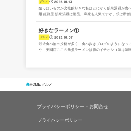
2023.01.13
グルメ
酸っぱいものが比較的好きな私はとにかく酸辣湯麺が食べ
麺 紅麹屋 酸辣湯麺は絶品。麻辣も人気ですが、僕は断然酸
好きなラーメン①
2023.01.07
グルメ
最近食べ物の投稿が多く、食べ歩きブログのようになって
や 美園店ここの角煮ラーメンは僕のイチオシ（味は味噌が
HOME
グルメ
プライバシーポリシー・お問合せ
プライバシーポリシー