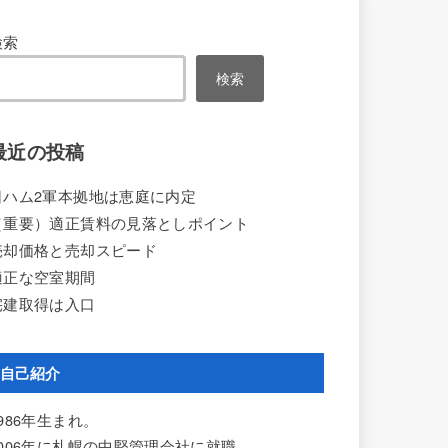
検索
検索
最近の投稿
日ハム2軍本拠地は恵庭に内定
（重要）適正賃料の見落としポイント
売却価格と売却スピード
適正な空室期間
宅建取得は入口
自己紹介
1986年生まれ。
2006年に札幌の中堅管理会社に就職。