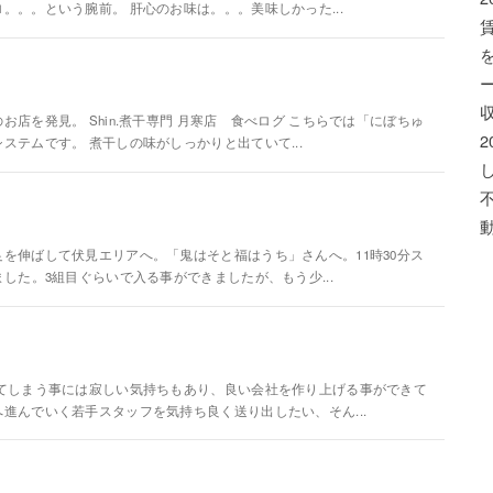
。。という腕前。 肝心のお味は。。。美味しかった...
店を発見。 Shin.煮干専門 月寒店 食べログ こちらでは「にぼちゅ
テムです。 煮干しの味がしっかりと出ていて...
を伸ばして伏見エリアへ。「鬼はそと福はうち」さんへ。11時30分ス
した。3組目ぐらいで入る事ができましたが、もう少...
てしまう事には寂しい気持ちもあり、良い会社を作り上げる事ができて
進んでいく若手スタッフを気持ち良く送り出したい、そん...