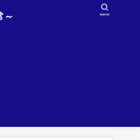
常～
SEARCH