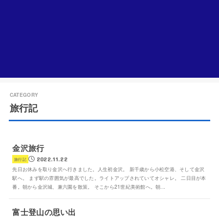
旅行記
金沢旅行
2022.11.22
旅行記
先日お休みを取り金沢へ行きました。人生初金沢。 新千歳から小松空港、そして金沢
駅へ。 まず駅の雰囲気が最高でした。ライトアップされていてオシャレ。 二日目が本
番。朝から金沢城、兼六園を散策。 そこから21世紀美術館へ。朝...
富士登山の思い出