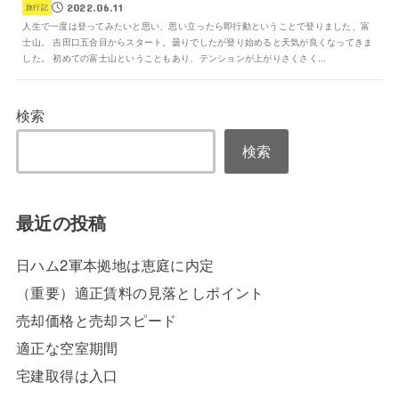
2022.06.11
旅行記
人生で一度は登ってみたいと思い、思い立ったら即行動ということで登りました、富
士山。 吉田口五合目からスタート。曇りでしたが登り始めると天気が良くなってきま
した。 初めての富士山ということもあり、テンションが上がりさくさく...
検索
検索
最近の投稿
日ハム2軍本拠地は恵庭に内定
（重要）適正賃料の見落としポイント
売却価格と売却スピード
適正な空室期間
宅建取得は入口