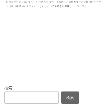
好きなラーメンのご紹介。らーめんてつや 美園店ここの角煮ラーメンは僕のイチオ
シ（味は味噌がオススメ）。 なんといっても角煮が美味しい。スープと...
検索
検索