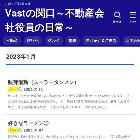
札幌の不動産会社
Vastの関口～不動産会
SEARCH
MENU
社役員の日常～
不動産
旅行記
グルメ
趣味
自己紹介＆ご挨拶
お問合
2023年1月
酸辣湯麺（スーラータンメン）
2023.01.13
グルメ
酸っぱいものが比較的好きな私はとにかく酸辣湯麺が食べたくなる時があります。そ
んな時は近所にある中華料理屋へ。 四川菜麺 紅麹屋 酸辣湯麺は絶品。麻辣も人気で
すが、僕は断然酸辣派です。こちらのお店はHTBの「おにぎりあたた...
好きなラーメン①
2023.01.07
グルメ
最近食べ物の投稿が多く、食べ歩きブログのようになっています。。。笑 本日は私が