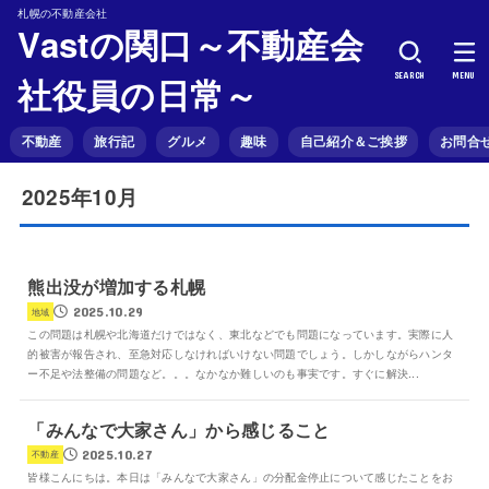
札幌の不動産会社
Vastの関口～不動産会
SEARCH
MENU
社役員の日常～
不動産
旅行記
グルメ
趣味
自己紹介＆ご挨拶
お問合
2025年10月
熊出没が増加する札幌
2025.10.29
地域
この問題は札幌や北海道だけではなく、東北などでも問題になっています。実際に人
的被害が報告され、至急対応しなければいけない問題でしょう。しかしながらハンタ
ー不足や法整備の問題など。。。なかなか難しいのも事実です。すぐに解決...
「みんなで大家さん」から感じること
2025.10.27
不動産
皆様こんにちは。本日は「みんなで大家さん」の分配金停止について感じたことをお