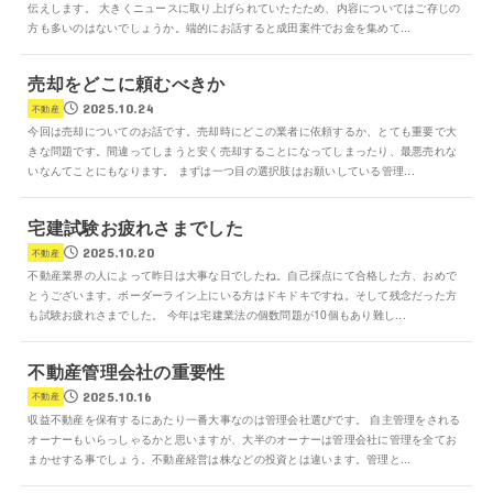
伝えします。 大きくニュースに取り上げられていたたため、内容についてはご存じの
方も多いのはないでしょうか。端的にお話すると成田案件でお金を集めて...
売却をどこに頼むべきか
2025.10.24
不動産
今回は売却についてのお話です。売却時にどこの業者に依頼するか、とても重要で大
きな問題です。間違ってしまうと安く売却することになってしまったり、最悪売れな
いなんてことにもなります。 まずは一つ目の選択肢はお願いしている管理...
宅建試験お疲れさまでした
2025.10.20
不動産
不動産業界の人によって昨日は大事な日でしたね。自己採点にて合格した方、おめで
とうございます。ボーダーライン上にいる方はドキドキですね。そして残念だった方
も試験お疲れさまでした。 今年は宅建業法の個数問題が10個もあり難し...
不動産管理会社の重要性
2025.10.16
不動産
収益不動産を保有するにあたり一番大事なのは管理会社選びです。 自主管理をされる
オーナーもいらっしゃるかと思いますが、大半のオーナーは管理会社に管理を全てお
まかせする事でしょう。不動産経営は株などの投資とは違います。管理と...