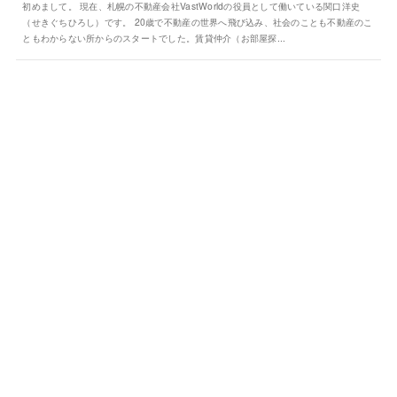
初めまして。 現在、札幌の不動産会社VastWorldの役員として働いている関口洋史
（せきぐちひろし）です。 20歳で不動産の世界へ飛び込み、社会のことも不動産のこ
ともわからない所からのスタートでした。賃貸仲介（お部屋探...