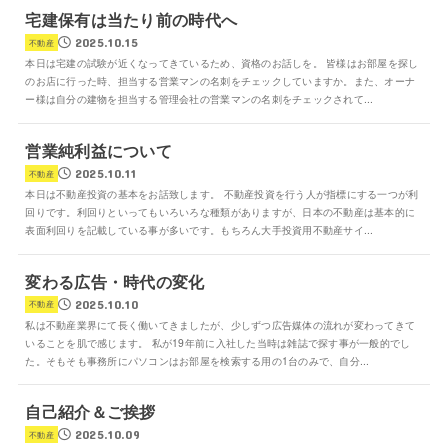
宅建保有は当たり前の時代へ
2025.10.15
不動産
本日は宅建の試験が近くなってきているため、資格のお話しを。 皆様はお部屋を探し
のお店に行った時、担当する営業マンの名刺をチェックしていますか。また、オーナ
ー様は自分の建物を担当する管理会社の営業マンの名刺をチェックされて...
営業純利益について
2025.10.11
不動産
本日は不動産投資の基本をお話致します。 不動産投資を行う人が指標にする一つが利
回りです。利回りといってもいろいろな種類がありますが、日本の不動産は基本的に
表面利回りを記載している事が多いです。もちろん大手投資用不動産サイ...
変わる広告・時代の変化
2025.10.10
不動産
私は不動産業界にて長く働いてきましたが、少しずつ広告媒体の流れが変わってきて
いることを肌で感じます。 私が19年前に入社した当時は雑誌で探す事が一般的でし
た。そもそも事務所にパソコンはお部屋を検索する用の1台のみで、自分...
自己紹介＆ご挨拶
2025.10.09
不動産