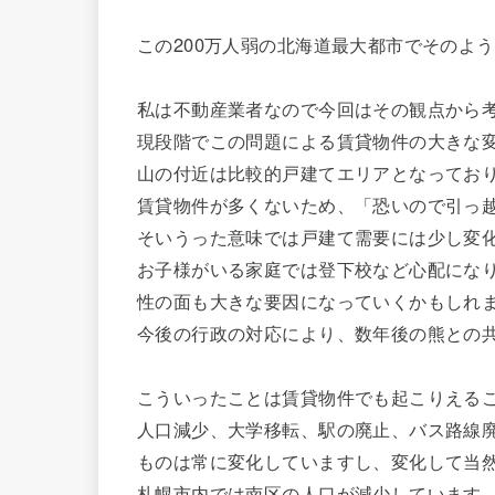
この200万人弱の北海道最大都市でそのよ
私は不動産業者なので今回はその観点から
現段階でこの問題による賃貸物件の大きな
山の付近は比較的戸建てエリアとなってお
賃貸物件が多くないため、「恐いので引っ
そいうった意味では戸建て需要には少し変
お子様がいる家庭では登下校など心配にな
性の面も大きな要因になっていくかもしれ
今後の行政の対応により、数年後の熊との
こういったことは賃貸物件でも起こりえる
人口減少、大学移転、駅の廃止、バス路線
ものは常に変化していますし、変化して当
札幌市内では南区の人口が減少しています