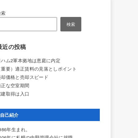
検索
検索
最近の投稿
日ハム2軍本拠地は恵庭に内定
（重要）適正賃料の見落としポイント
売却価格と売却スピード
適正な空室期間
宅建取得は入口
自己紹介
1986年生まれ。
2006年に札幌の中堅管理会社に就職。