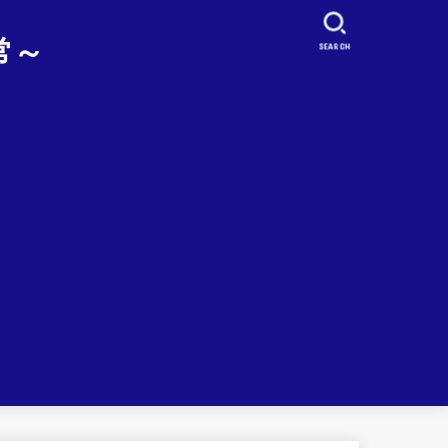
常～
SEARCH