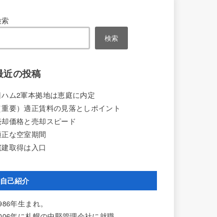
検索
検索
最近の投稿
日ハム2軍本拠地は恵庭に内定
（重要）適正賃料の見落としポイント
売却価格と売却スピード
適正な空室期間
宅建取得は入口
自己紹介
1986年生まれ。
2006年に札幌の中堅管理会社に就職。