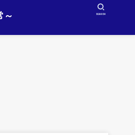
常～
SEARCH